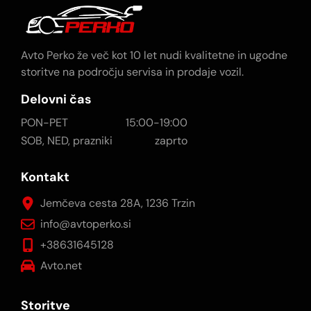
Avto Perko že več kot 10 let nudi kvalitetne in ugodne
storitve na področju servisa in prodaje vozil.
Delovni čas
PON-PET
15:00-19:00
SOB, NED, prazniki
zaprto
Kontakt
Jemčeva cesta 28A, 1236 Trzin
info@avtoperko.si
+38631645128
Avto.net
Storitve