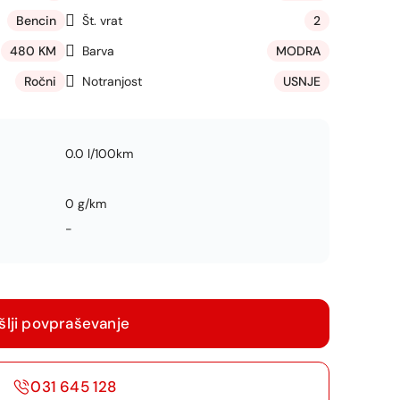
Bencin
Št. vrat
2
480 KM
Barva
MODRA
Ročni
Notranjost
USNJE
0.0 l/100km
0 g/km
-
šlji povpraševanje
031 645 128