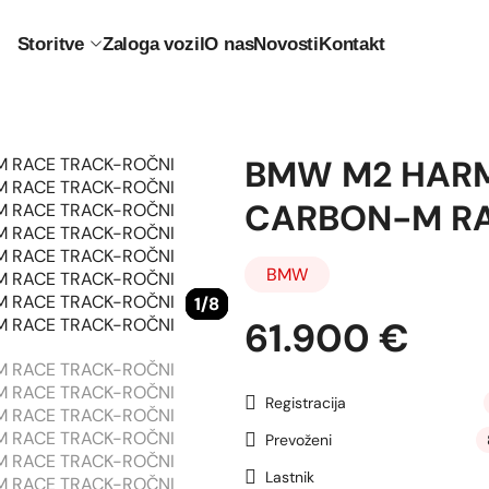
Storitve
Zaloga vozil
O nas
Novosti
Kontakt
BMW M2 HAR
CARBON-M RA
BMW
1
1
1
1
1
1
1
1
/8
/8
/8
/8
/8
/8
/8
/8
61.900 €
Registracija
Prevoženi
Lastnik