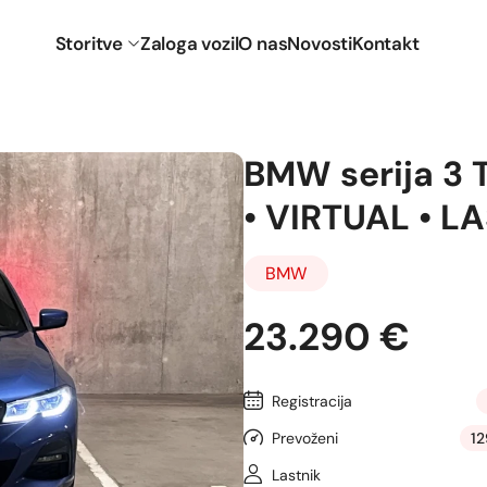
Storitve
Zaloga vozil
O nas
Novosti
Kontakt
BMW serija 3 
• VIRTUAL • L
BMW
23.290 €
Registracija
Prevoženi
1
Lastnik