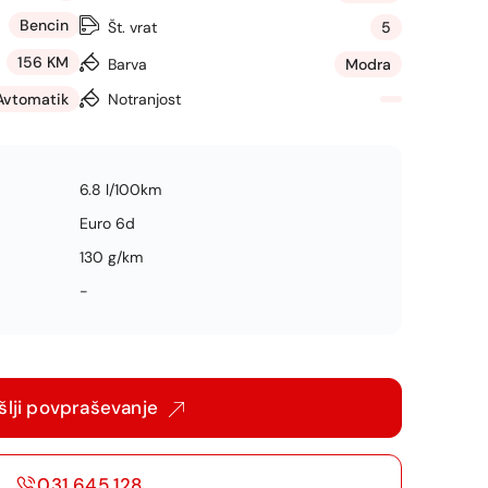
Bencin
Št. vrat
5
156 KM
Barva
Modra
Avtomatik
Notranjost
6.8 l/100km
Euro 6d
130 g/km
-
šlji povpraševanje
031 645 128