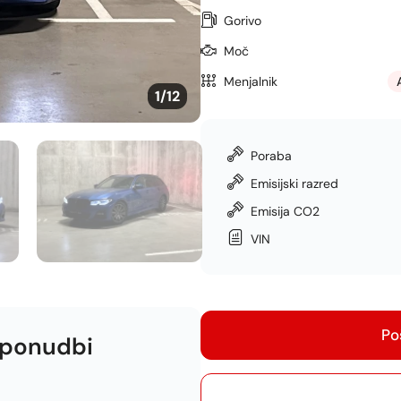
Gorivo
Moč
Menjalnik
1
/12
Poraba
Emisijski razred
Emisija CO2
VIN
Po
 ponudbi