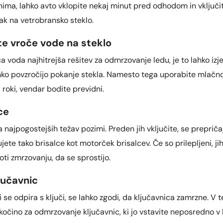
nima, lahko avto vklopite nekaj minut pred odhodom in vključi
ak na vetrobransko steklo.
ajte vroče vode na steklo
ča voda najhitrejša rešitev za odmrzovanje ledu, je to lahko iz
hko povzročijo pokanje stekla. Namesto tega uporabite mlačn
roki, vendar bodite previdni.
ce
a najpogostejših težav pozimi. Preden jih vključite, se prepriča
jete tako brisalce kot motorček brisalcev. Če so prilepljeni, ji
ti zmrzovanju, da se sprostijo.
jučavnic
i se odpira s ključi, se lahko zgodi, da ključavnica zamrzne. V 
čino za odmrzovanje ključavnic, ki jo vstavite neposredno v 