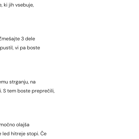
 ki jih vsebuje,
 Zmešajte 3 dele
pustil, vi pa boste
jemu strganju, na
i. S tem boste preprečili,
 močno olajša
led hitreje stopi. Če