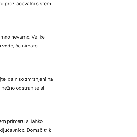
te prezračevalni sistem
jemno nevarno. Velike
o vodo, če nimate
jte, da niso zmrznjeni na
h nežno odstranite ali
tem primeru si lahko
ključavnico. Domač trik