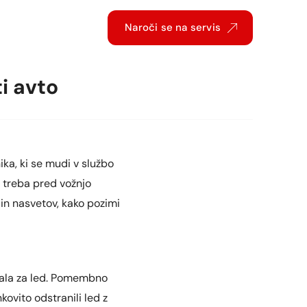
Naroči se na servis
ti avto
ka, ki se mudi v službo
e treba pred vožnjo
v in nasvetov, kako pozimi
gala za led. Pomembno
kovito odstranili led z