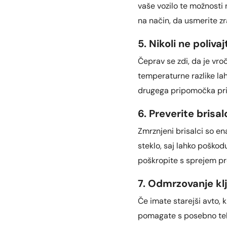
vaše vozilo te možnosti 
na način, da usmerite zr
5. Nikoli ne poliv
Čeprav se zdi, da je vro
temperaturne razlike la
drugega pripomočka pri 
6. Preverite brisal
Zmrznjeni brisalci so en
steklo, saj lahko poškodu
poškropite s sprejem pro
7. Odmrzovanje kl
Če imate starejši avto, k
pomagate s posebno teko