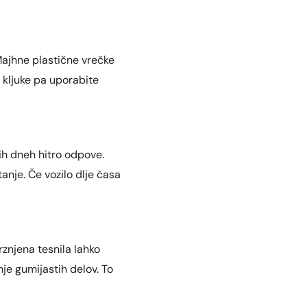
Majhne plastične vrečke
a kljuke pa uporabite
ih dneh hitro odpove.
anje. Če vozilo dlje časa
znjena tesnila lahko
je gumijastih delov. To