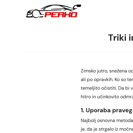
Triki 
Zimsko jutro, snežena o
ali po opravkih. Ko so t
temeljito očistiti. Da bi
hitro in učinkovito odmrz
1. Uporaba pravega
Najbolj osnovna metoda,
je, da je strgalo iz močn