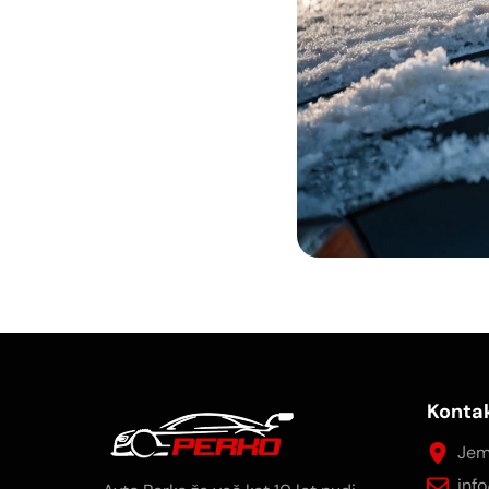
Konta
Jem
inf