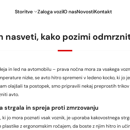
Storitve
Zaloga vozil
O nas
Novosti
Kontakt
in nasveti, kako pozimi odmrzni
deja in led na avtomobilu – prava nočna mora za vsakega vozni
emperature nizke, se avto hitro spremeni v ledeno kocko, ki jo j
 vam olajšali ta postopek, smo pripravili nekaj preprostih triko
niti avto.
 strgala in spreja proti zmrzovanju
 ki jo mora poznati vsak voznik, je uporaba kakovostnega str
e plastike z ergonomskim ročajem, da boste z njim hitro in učin