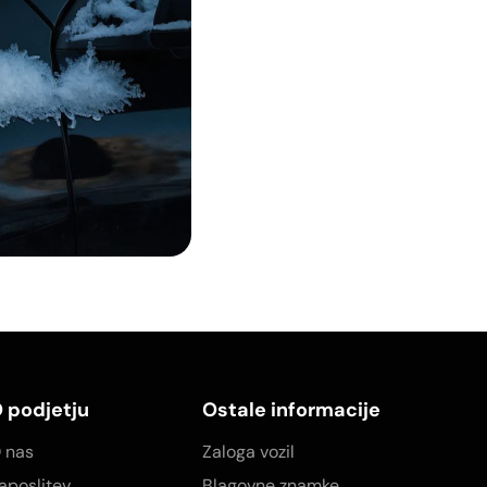
 podjetju
Ostale informacije
 nas
Zaloga vozil
aposlitev
Blagovne znamke