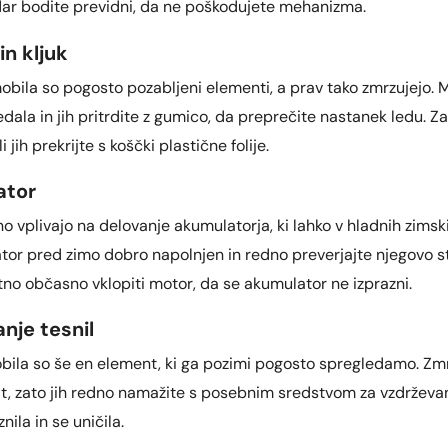
ndar bodite previdni, da ne poškodujete mehanizma.
in kljuk
obila so pogosto pozabljeni elementi, a prav tako zmrzujejo. 
dala in jih pritrdite z gumico, da preprečite nastanek ledu. Z
 jih prekrijte s koščki plastične folije.
ator
 vplivajo na delovanje akumulatorja, ki lahko v hladnih zimsk
tor pred zimo dobro napolnjen in redno preverjajte njegovo st
tno občasno vklopiti motor, da se akumulator ne izprazni.
nje tesnil
obila so še en element, ki ga pozimi pogosto spregledamo. Zmr
at, zato jih redno namažite s posebnim sredstvom za vzdrževan
nila in se uničila.