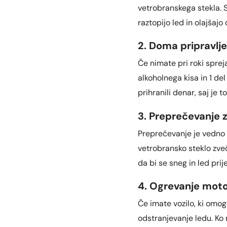
vetrobranskega stekla. S
raztopijo led in olajšajo
2. Doma pripravlj
Če nimate pri roki sprej
alkoholnega kisa in 1 del
prihranili denar, saj je 
3. Preprečevanje 
Preprečevanje je vedno b
vetrobransko steklo zveče
da bi se sneg in led prije
4. Ogrevanje motor
Če imate vozilo, ki omo
odstranjevanje ledu. Ko 