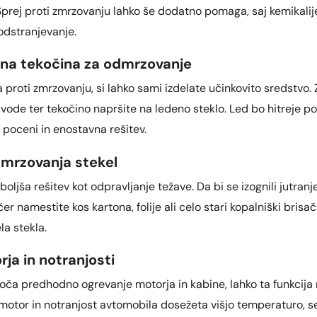
prej proti zmrzovanju lahko še dodatno pomaga, saj kemikalije,
 odstranjevanje.
ena tekočina za odmrzovanje
a proti zmrzovanju, si lahko sami izdelate učinkovito sredstvo.
 vode ter tekočino napršite na ledeno steklo. Led bo hitreje po
to poceni in enostavna rešitev.
zmrzovanja stekel
oljša rešitev kot odpravljanje težave. Da bi se izognili jutran
r namestite kos kartona, folije ali celo stari kopalniški brisač
la stekla.
ja in notranjosti
goča predhodno ogrevanje motorja in kabine, lahko ta funkcija
motor in notranjost avtomobila dosežeta višjo temperaturo, se 