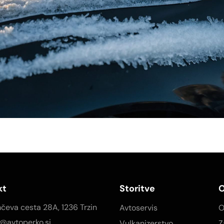
kt
Storitve
O
čeva cesta 28A, 1236 Trzin
Avtoservis
O
o@avtoperko.si
Vulkanizerstvo
Z