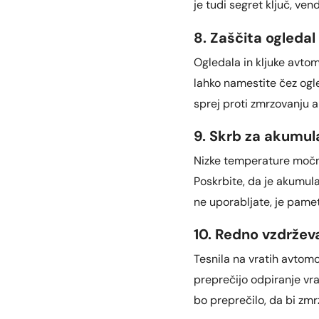
je tudi segret ključ, ve
8. Zaščita ogledal 
Ogledala in kljuke avtom
lahko namestite čez ogle
sprej proti zmrzovanju ali
9. Skrb za akumul
Nizke temperature močno
Poskrbite, da je akumula
ne uporabljate, je pame
10. Redno vzdrževa
Tesnila na vratih avtom
preprečijo odpiranje vr
bo preprečilo, da bi zmrz